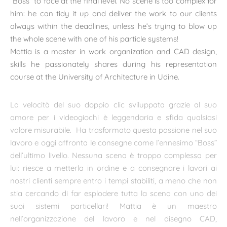
“Boss” to face at the final level. No scene is too complex for
him: he can tidy it up and deliver the work to our clients
always within the deadlines, unless he’s trying to blow up
the whole scene with one of his particle systems!
Mattia is a master in work organization and CAD design,
skills he passionately shares during his representation
course at the University of Architecture in Udine.
La velocità del suo doppio clic sviluppata grazie al suo
amore per i videogiochi è leggendaria e sfida qualsiasi
valore misurabile.
Ha trasformato questa passione nel suo
lavoro e oggi affronta le consegne come l’ennesimo “Boss”
dell’ultimo livello. Nessuna scena è troppo complessa per
lui: riesce a metterla in ordine e a consegnare i lavori ai
nostri clienti sempre entro i tempi stabiliti, a meno che non
stia cercando di far esplodere tutta la scena con uno dei
suoi sistemi particellari! Mattia è un maestro
nell’organizzazione del lavoro e nel disegno CAD,