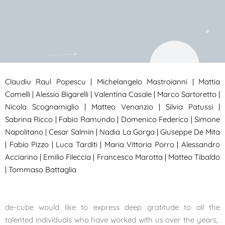
Claudiu Raul Popescu | Michelangelo Mastroianni | Mattia
Comelli | Alessio Bigarelli | Valentina Casale | Marco Sartoretto |
Nicola Scognamiglio | Matteo Venanzio | Silvia Patussi |
Sabrina Ricco | Fabio Ramundo | Domenico Federico | Simone
Napolitano | Cesar Salmin | Nadia La Gorga | Giuseppe De Mita
| Fabio Pizzo | Luca Tarditi | Maria Vittoria Porro | Alessandro
Acciarino | Emilio Fileccia | Francesco Marotta | Matteo Tibaldo
| Tommaso Battaglia
de-cube would like to express deep gratitude to all the
talented individuals who have worked with us over the years,