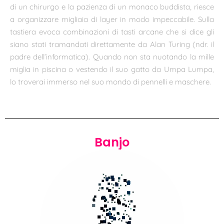
di un chirurgo e la pazienza di un monaco buddista, riesce
a organizzare migliaia di layer in modo impeccabile. Sulla
tastiera evoca combinazioni di tasti arcane che si dice gli
siano stati tramandati direttamente da Alan Turing (ndr. il
padre dell’informatica). Quando non sta nuotando la mille
miglia in piscina o vestendo il suo gatto da Umpa Lumpa,
lo troverai immerso nel suo mondo di pennelli e maschere.
Banjo