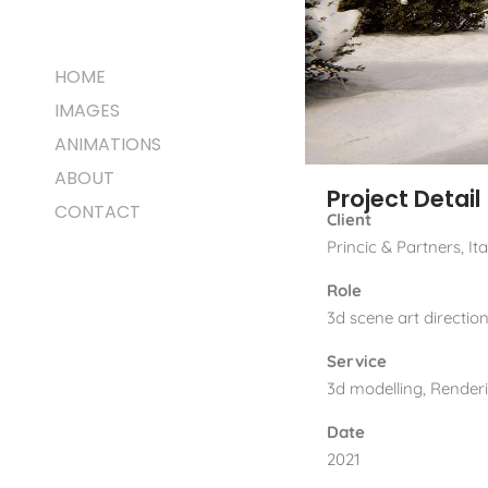
HOME
IMAGES
ANIMATIONS
ABOUT
Project Detail
CONTACT
Client
Princic & Partners, Ita
Role
3d scene art directio
Service
3d modelling, Render
Date
2021