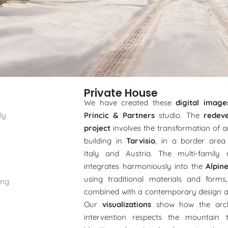
Private House
We have created these
digital image
ly
Princic & Partners
studio. The
redev
project
involves the transformation of an
building in
Tarvisio
, in a border area
n
Italy and Austria. The multi-family 
integrates harmoniously into the
Alpin
using traditional materials and forms, s
ing
combined with a contemporary design 
Our
visualizations
show how the archi
intervention respects the mountain te