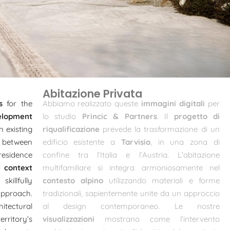
Abitazione Privata
s
for the
Abbiamo realizzato queste
immagini digitali
per
elopment
lo studio
Princic & Partners
. Il
progetto di
 existing
riqualificazione
prevede la trasformazione di un
 between
edificio esistente a
Tarvisio
, in una zona di
residence
confine tra l’Italia e l’Austria. L’abitazione
e context
multifamiliare si integra armoniosamente nel
killfully
contesto alpino
utilizzando materiali e forme
approach.
tradizionali, sapientemente unite da un approccio
tectural
al design contemporaneo. Le nostre
rritory’s
visualizzazioni
mostrano come l’intervento