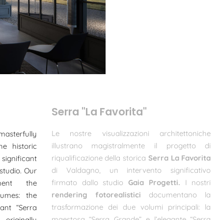
Serra "La Favorita"
Le nostre visualizzazioni architettoniche
asterfully
illustrano magistralmente il progetto di
he historic
riqualificazione della storica
Serra La Favorita
ignificant
di Valdagno, un intervento significativo
studio. Our
firmato dallo studio
Gaia Progetti.
I nostri
ent the
rendering fotorealistici
documentano la
lumes: the
trasformazione dei due volumi principali: la
ant “Serra
maestosa “Serra Grande” e l’elegante “Serra
originally