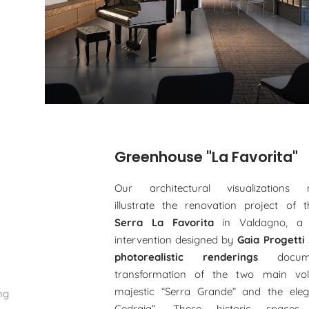
Greenhouse "La Favorita"
Our architectural visualizations m
illustrate the renovation project of t
Serra La Favorita
in Valdagno, a s
intervention designed by
Gaia Progetti
photorealistic renderings
docum
transformation of the two main vo
majestic “Serra Grande” and the eleg
ng
Cedraia”. These historic spaces, 